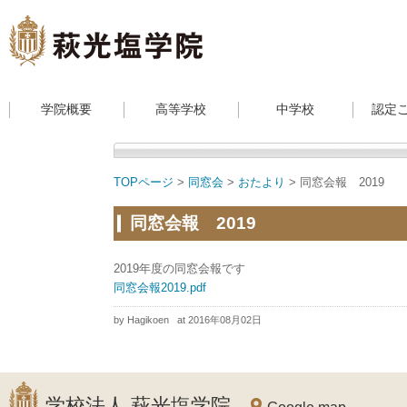
学院概要
高等学校
中学校
認定
TOPページ
>
同窓会
>
おたより
> 同窓会報 2019
同窓会報 2019
2019年度の同窓会報です
同窓会報2019.pdf
by Hagikoen
at 2016年08月02日
学校法人 萩光塩学院