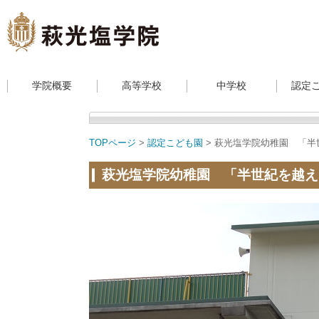
学院概要
高等学校
中学校
認定
TOPページ
>
認定こども園
> 萩光塩学院幼稚園 「
萩光塩学院幼稚園 「半世紀を越え