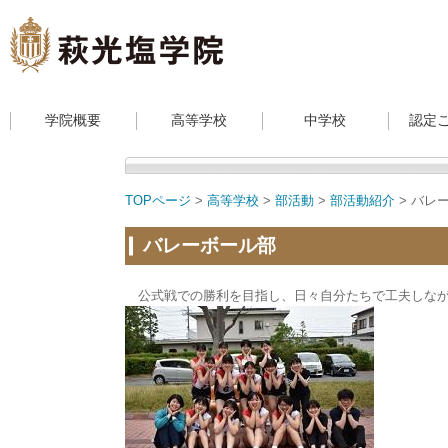
学院概要
高等学校
中学校
認定
TOPページ
>
高等学校
>
部活動
>
部活動紹介
> バレ
バレーボール部
公式戦での勝利を目指し、日々自分たちで工夫しなが