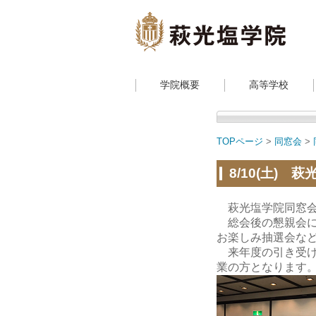
学院概要
高等学校
TOPページ
>
同窓会
>
8/10(土)
萩光塩学院同窓会
総会後の懇親会に
お楽しみ抽選会な
来年度の引き受けは
業の方となります