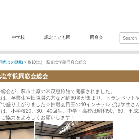
中学校
認定こども園
同窓会
同窓会の活動
> 8/10(土) 萩光塩学院同窓会総会
 萩光塩学院同窓会総会
総会が、
萩市土原の常茂恵旅館で開催されました。
は、卒業生や旧職員の方など約60名が集まり、
トランペット
どで盛り上がりました☆
抽選会目玉の40インチテレビは学生さ
、小学校20、30、40回生、中学・
高校は昭和50、60、平成1
。ご協力をよろしくお願いします！