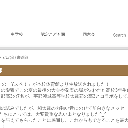
中学校
認定こども園
同窓会
> 7/17(金) 書道部
部
作の「Yスペ！」
が本校体育館より生放送されました！
スの影響でこの夏の最後の大会や発表の場が失わ
れた高校3年生
部高3の7名が、
宇部鴻城高等学校太鼓部の高3とコラボをして
初の試みでしたが、
和太鼓の力強い音にのせて前向きなメッセ
徒たちにとっては、
大変貴重な思い出となりました^_^
会を与えてもらったことに感謝し、
これからもできることを最
！
！