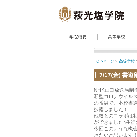
学院概要
高等学校
TOPページ
>
高等学校
7/17(金) 書道
NHK山口放送局制
新型コロナウイル
の番組で、
本校書道
披
露しました！
他校とのコラボは
がで
きました⭐︎生
今回このような機
きたいと思います