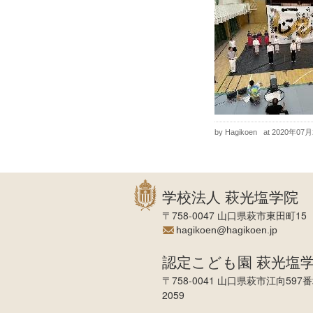
by Hagikoen
at 2020年07
学校法人 萩光塩学院
〒758-0047 山口県萩市東田町15 TEL
hagikoen@hagikoen.jp
認定こども園 萩光塩
〒758-0041 山口県萩市江向597番地 T
2059