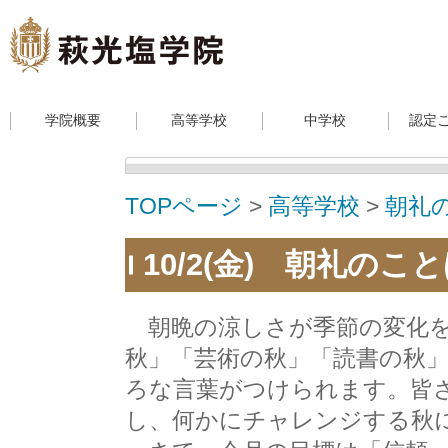
学院概要
高等学校
中学校
認定
TOPページ
>
高等学校
>
朝礼
10/2(金) 朝礼のこ
朝晩の涼しさが季節の変化を
秋」「芸術の秋」「読書の秋
ろな言葉がつけられます。皆
し、何かにチャレンジする秋