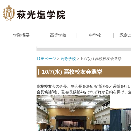
学院概要
高等学校
中学校
認定
TOPページ
>
高等学校
> 10/7(水) 高校校友会選挙
10/7(水) 高校校友会選挙
高校校友会の会長、副会長を決める演説会と選挙を行
会長候補3名、副会長候補4名それぞれが公約を掲げ、