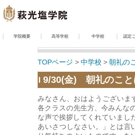
学院概要
高等学校
中学校
認定
TOPページ
>
中学校
>
朝礼の
9/30(金) 朝礼のこ
みなさん、おはようご
各クラスの先生方、今みんな
な声で挨拶してくれていまし
あいさつしなさい。」とは言