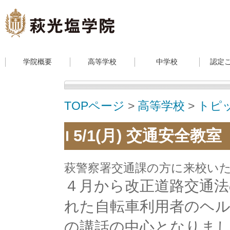
学院概要
高等学校
中学校
認定
TOPページ
>
高等学校
>
トピ
5/1(月) 交通安全教室
萩警察署交通課の方に来校い
４月から改正道路交通法
れた自転車利用者のヘ
の講話の中心となりま